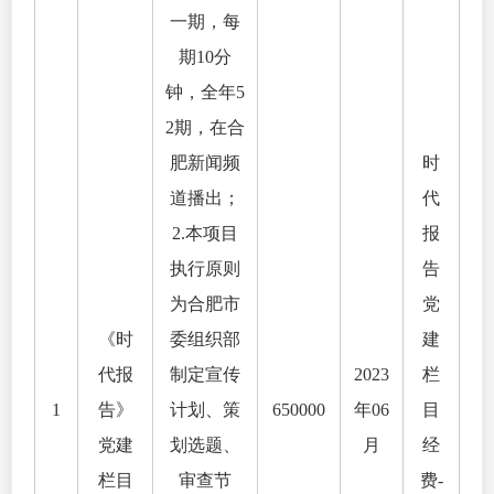
一期，每
期10分
钟，全年5
2期，在合
肥新闻频
时
道播出；
代
2.本项目
报
执行原则
告
为合肥市
党
《时
委组织部
建
代报
制定宣传
2023
栏
1
告》
计划、策
650000
年06
目
党建
划选题、
月
经
栏目
审查节
费-