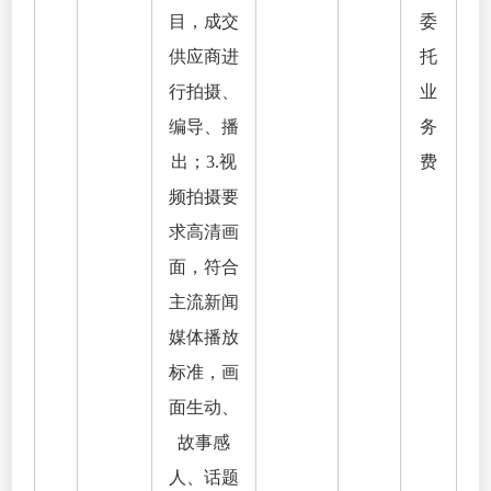
目，成交
委
供应商进
托
行拍摄、
业
编导、播
务
出；3.视
费
频拍摄要
求高清画
面，符合
主流新闻
媒体播放
标准，画
面生动、
故事感
人、话题