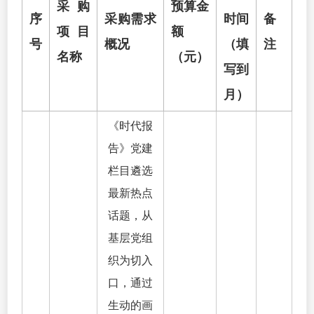
采购
预算金
序
采购需求
时间
备
项目
额
号
概况
（填
注
名称
（元）
写到
月）
《时代报
告》党建
栏目遴选
最新热点
话题，从
基层党组
织为切入
口，通过
生动的画