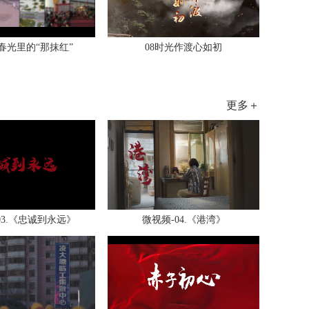
敬春光里的“那抹红”
08时光作渡心如初
更多＋
03.《忠诚到永远》
微视频-04.《港湾》