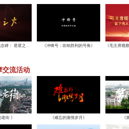
《安徽工委旧址纪念碑： 星星之火》
《冲锋号：吹响胜利的号角》
摩交流活动
老街 》
《难忘的激情岁月》
《第