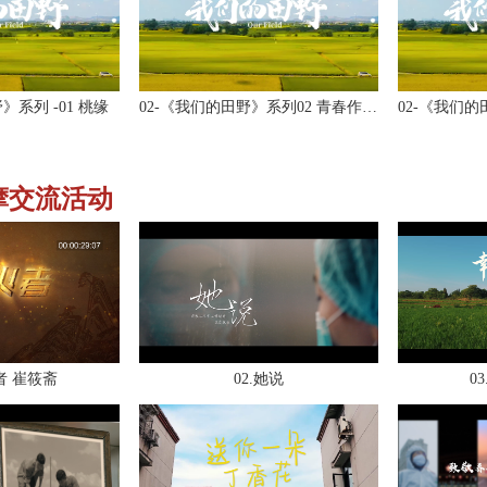
》系列 -01 桃缘
02-《我们的田野》系列02 青春作伴好还乡
摩交流活动
者 崔筱斋
02.她说
0