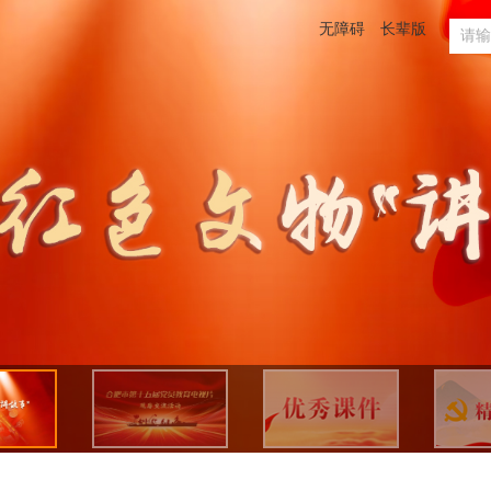
无障碍
长辈版