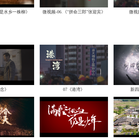
我是水乡一株柳》
微视频-06.《“拼命三郎”张迎宾》
微视
念》
07《港湾》
新四