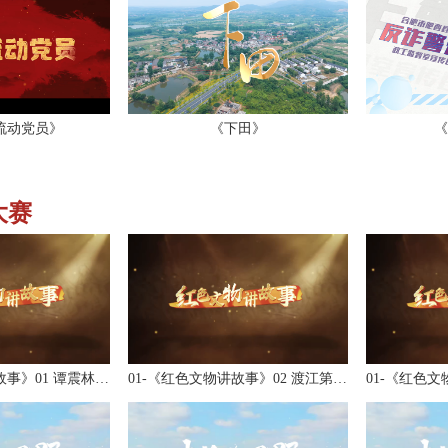
流动党员》
《下田》
《
大赛
01-《红色文物讲故事》01 谭震林的线编草...
01-《红色文物讲故事》02 渡江第一船锦旗...