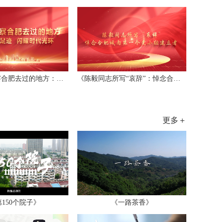
《毛主席视察合肥去过的地方：留下伟人足...
《陈毅同志所写“哀辞”：悼念合肥城内第...
更多＋
150个院子》
《一路茶香》