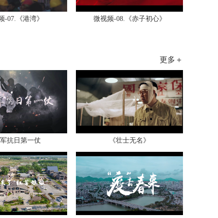
频-07.《港湾》
微视频-08.《赤子初心》
更多＋
军抗日第一仗
《壮士无名》