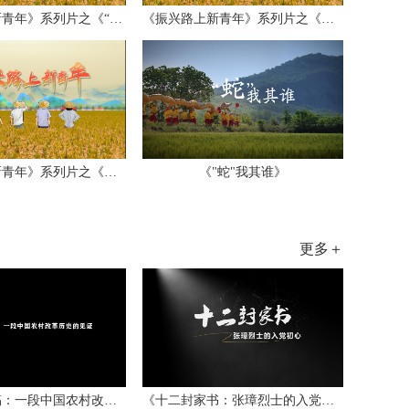
《振兴路上新青年》系列片之《“鱼”跃农...
《振兴路上新青年》系列片之《绿茵逐梦》
《振兴路上新青年》系列片之《幸福接力》
《"蛇"我其谁》
更多＋
《一份记录稿：一段中国农村改革历史的见...
《十二封家书：张璋烈士的入党初心》