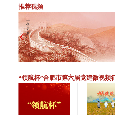
推荐视频
正
在
更
新
中...
“领航杯”合肥市第六届党建微视频