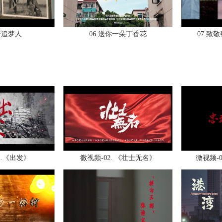
圩追梦人
06.送你一朵丁香花
07.致
1.《出发》
微视频-02. 《壮士无名》
微视频-