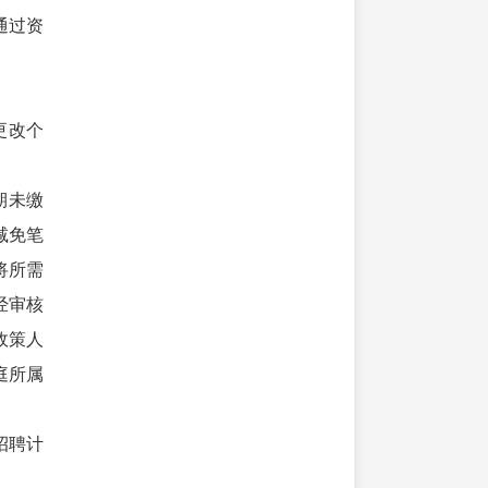
通过资
更改个
期未缴
减免笔
将所需
经审核
政策人
庭所属
招聘计