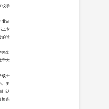
在校学
毕业证
书上专
号的除
中未出
教学大
括硕士
历。要
部门认
资格条