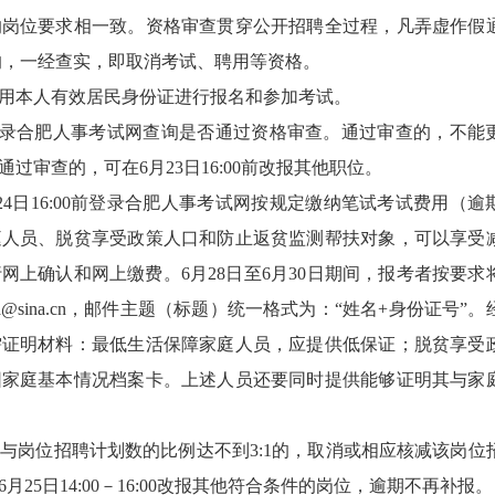
的岗位要求相一致。资格审查贯穿公开招聘全过程，凡弄虚作假
的，一经查实，即取消考试、聘用等资格。
用本人有效居民身份证进行报名和参加考试。
前可登录合肥人事考试网查询是否通过资格审查。通过审查的，不能
审查的，可在6月23日16:00前改报其他职位。
4日16:00前登录合肥人事考试网按规定
缴纳
笔试考试费用（逾
庭人员、脱贫享受政策人口和防止返贫监测帮扶对象，可以享受
上确认和网上缴费。6月28日至6月30日期间，报考者按要求
@sina.cn，邮件主题（标题）统一格式为：“姓名+身份证号”。
需证明材料：最低生活保障家庭人员，应提供低保证；脱贫享受
困家庭基本情况档案卡。上述人员还要同时提供能够证明其与家
与岗位招聘计划数的比例达不到3:1的，取消或相应核减该岗位
25日14:00－16:00改报其他符合条件的岗位，逾期不再补报。