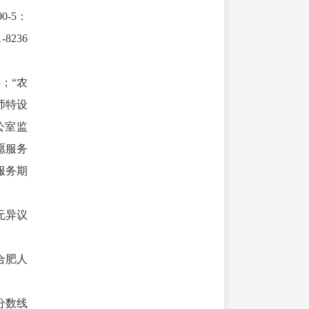
-5：
236
；“农
师特设
公室监
愿服务
服务期
无异议
合肥人
分数线