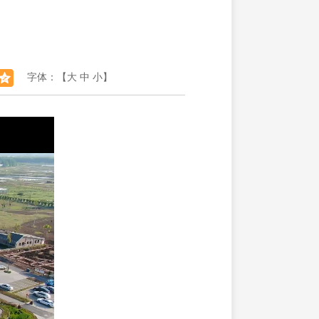
字体：【
大
中
小
】