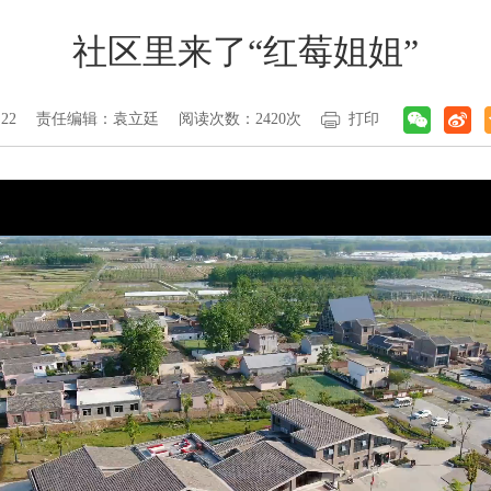
社区里来了“红莓姐姐”
22
责任编辑：袁立廷
阅读次数：
2420
次
打印