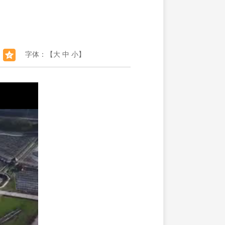
字体：【
大
中
小
】