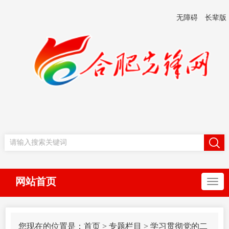
无障碍
长辈版
网站首页
您现在的位置是：
首页
>
专题栏目
>
学习贯彻党的二