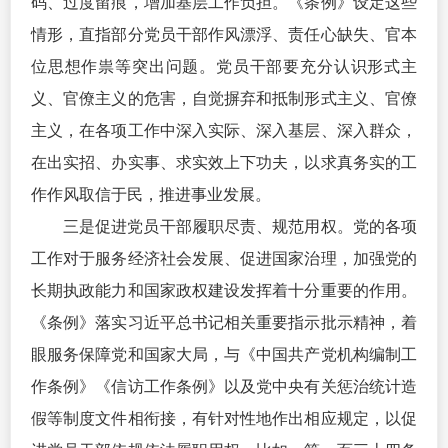
码、过度留痕，增加基层工作负担。《条例》设定这些
情形，直指部分党员干部作风漂浮、责任心缺失、官本
位思想作祟等突出问题。党员干部要充分认识形式主
义、官僚主义的危害，自觉摒弃和抵制形式主义、官僚
主义，在各项工作中深入实际、深入基层、深入群众，
在出实招、办实事、求实效上下功夫，以求真务实的工
作作风取信于民，推进事业发展。
三是促进党员干部履职尽责、规范用权。党的各项
工作对于服务经济社会发展、促进国家治理，加强党的
长期执政能力和国家政权建设发挥着十分重要的作用。
《条例》落实习
近平
总书记相关重要指示批示精神，着
眼服务保障党和国家大局，与《中国共产党机构编制工
作条例》《信访工作条例》以及党中央有关惩治统计造
假等制度文件相衔接，有针对性地作出相应规定，以促