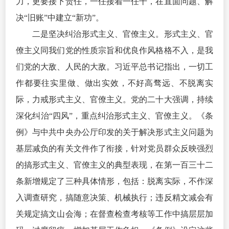
力，更要接下责任，一任接着一任干，在直面问题、解
决“旧账”中建立“新功”。
二是坚决纠治形式主义、官僚主义。形式主义、官
僚主义同我们党的性质宗旨和优良作风格格不入，是我
们党的大敌、人民的大敌。习
近平
总书记指出，一切工
作都要往实里做、做出实效，不好高骛远、不脱离实
际，力戒形式主义、官僚主义。党的二十大强调，持续
深化纠治“四风”，重点纠治形式主义、官僚主义。《条
例》与中共中央办公厅印发的关于解决形式主义问题为
基层减负的有关文件作了衔接，针对党员群众反映强烈
的搞形式主义、官僚主义的典型表现，在第一百三十二
条新增规定了三种具体情形，包括：脱离实际，不作深
入调查研究，搞随意决策、机械执行；违反精文减会有
关规定搞文山会海；在督查检查考核等工作中搞层层加