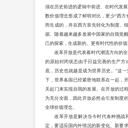
须在历史前进的逻辑中前进、在时代发展
数价值理念形成了鲜明对比，更少“西方
而生成的，并在西方首先转化为制度、组
据。随着越来越多发展中国家的自我觉
己的探索，生成新的、更有时代性的价值
改革开放是代表着时代潮流方向的全
的原始封闭状态由于日益完善的生产方
底，历史也就越是成为世界历史。”这
下，世界各国已经紧密地联系在一起，开
关起门来实现自我的发展。在开放的过程
为充分全面，因此开放必然会引发制度
全球价值理念。
改革开放是解决当今时代各种挑战
定，要适应国内外情况的新变化、新要