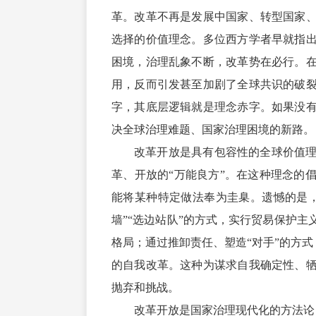
革。改革不再是发展中国家、转型国家
选择的价值理念。多位西方学者早就指
困境，治理乱象不断，改革势在必行。
用，反而引发甚至加剧了全球共识的破
字，其底层逻辑就是理念赤字。如果没
决全球治理难题、国家治理困境的新路。
改革开放是具有包容性的全球价值
革、开放的“万能良方”。在这种理念的
能将某种特定做法奉为圭臬。遗憾的是
墙”“选边站队”的方式，实行贸易保护
格局；通过推卸责任、塑造“对手”的方式
的自我改革。这种为谋求自我确定性、
抛弃和挑战。
改革开放是国家治理现代化的方法论