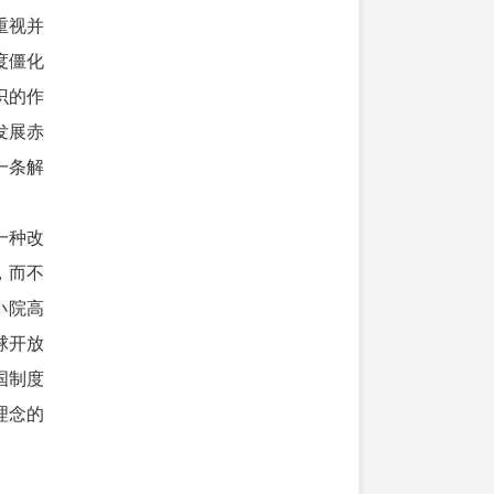
重视并
度僵化
识的作
发展赤
一条解
一种改
，而不
小院高
球开放
国制度
理念的