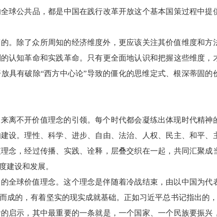
的全球公共品，都是中国在践行改革开放这个基本国策过程中提
度的。除了众所周知的经济维度外，更应该关注其价值维度和方
刻的认知革命和实践革命。只有更全面地认识和把握这些维度，
放具有破除“西方中心论”导致的僵化的思维定式、根深蒂固的
从来离不开价值理念的引领。每个时代都会凝练出体现时代精神
的建设。理性、科学、进步、自由、法治、人权、民主、和平、
值理念，经过传播、实践、诠释，层叠交织在一起，共同汇聚成
度建设和发展。
新的全球价值理念。这个理念是伴随着冷战结束，由以中国为代
而成的，有着坚实的现实成就基础。正如习
近平
总书记指出的，
贵的启示，其中最重要的一条就是，一个国家、一个民族要振兴