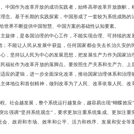
择。中国作为改革开放的成功实践者，始终高举改革开放旗帜，
放理念。基于长期的实践探索，中国形成了一套较为系统成熟的
给世界不断提供中国智慧、中国方案的基础性认知要素。
的主旋律，是各国治理的中心工作，不能实现合理、可持续的发
础；不能让人民从发展中获益，任何国家都会失去长治久安的
中心，
坚持以人民为中
心的发展思想，把发展生产力作为国家治
人民福祉作为改革开放的落脚点。要按照生产关系和生产力、上
相适应的逻辑，进一步全面深化改革，推动国家治理体系和治理
民主体地位和首创精神，做到改革为了人民、改革依靠人民、改
程。社会越发展，整个系统运行越复杂，越容易出现“蝴蝶效应”
突出强调“坚持系统观念”，要求更加注重系统集成、更加注重
社会、政府和市场、效率和公平、活力和秩序、发展和安全等