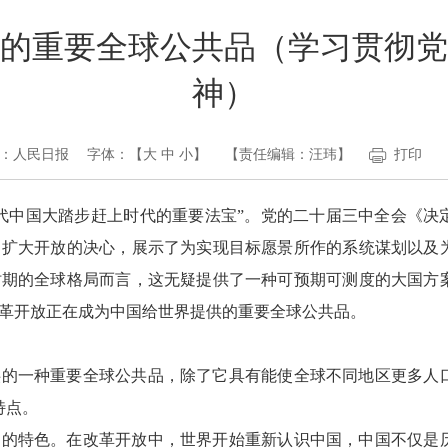
的重要全球公共品（学习贯彻党
神）
：人民日报
字体：【
大
中
小
】
【责任编辑：汪玮】
打印
代中国大踏步赶上时代的重要法宝”。
党的二十
届三中全会《决
、扩大开放的决心，展示了为实现目标愿景所作的系统谋划以及
时期的全球格局而言，这无疑提供了一种可预期可测度的大国方
革开放正在成为中国给世界提供的重要全球公共品。
供的一种重要全球公共品，除了它具有能使全球不同地区更多人
特点。
明的特色。在改革开放中，世界开始重新认识中国，中国不仅是