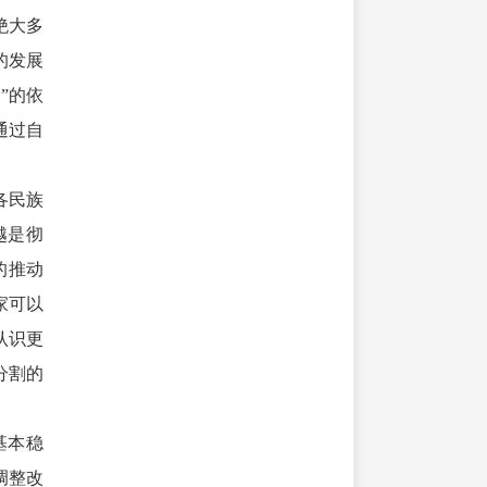
绝大多
的发展
”的依
通过自
各民族
越是彻
的推动
家可以
认识更
分割的
基本稳
调整改