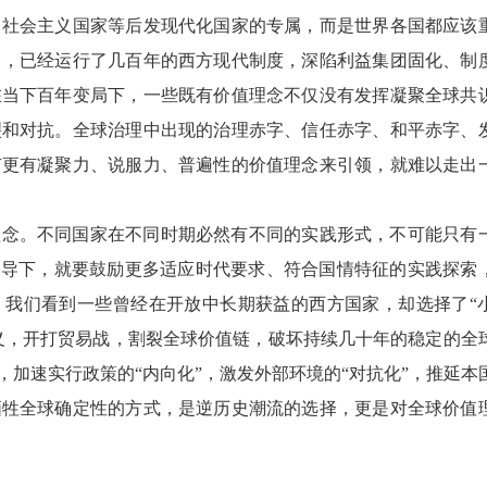
、社会主义国家等后发现代化国家的专属，而是世界各国都应该
出，已经运行了几百年的西方现代制度，深陷利益集团固化、制
在当下百年变局下，一些既有价值理念不仅没有发挥凝聚全球共
裂和对抗。全球治理中出现的治理赤字、信任赤字、和平赤字、
有更有凝聚力、说服力、普遍性的价值理念来引领，就难以走出
理念。不同国家在不同时期必然有不同的实践形式，不可能只有
倡导下，就要鼓励更多适应时代要求、符合国情特征的实践探索
，我们看到一些曾经在开放中长期获益的西方国家，却选择了“
主义，开打贸易战，割裂全球价值链，破坏持续几十年的稳定的全
，加速实行政策的“内向化”，激发外部环境的“对抗化”，推延本
牺牲全球确定性的方式，是逆历史潮流的选择，更是对全球价值