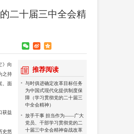
的二十届三中全会精
定》向
推荐阅读
为之持
与时俱进确定改革目标任务
案。面
为中国式现代化提供制度保
障（学习贯彻党的二十届三
中全会精神）
口获益
放手干事 担当作为——广大
党员、干部学习贯彻党的二
十届三中全会精神奋战改革
历史悠