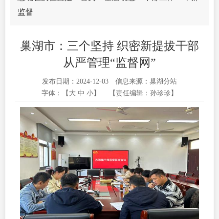
监督
巢湖市：三个坚持 织密新提拔干部
从严管理“监督网”
发布日期：2024-12-03
信息来源：巢湖分站
字体：【
大
中
小
】
【责任编辑：孙珍珍】