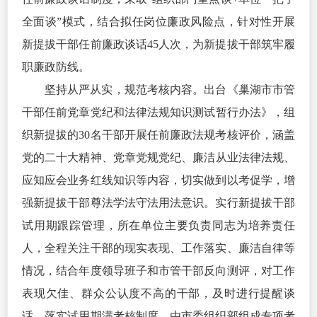
全面谈”模式，结合拟任岗位廉政风险点，针对性开展
新提拔干部任前廉政谈话45人次，为新提拔干部筑牢履
职廉政防线。
坚持从严从实，规范考核内容。出台《巢湖市市管
干部任前
党章
党纪和法律法规知识测试暂行办法》，组
织新提拔的30名干部开展任前廉政法规考核评价，涵盖
党的
二十大精神
、
党章
党规党纪、廉洁从业法律法规、
应知应会业务红线知识等内容，切实做到以考促学，增
强新提拔干部尊法学法守法用法意识。实行新提拔干部
试用期跟踪管理，所在单位主要负责同志为培养责任
人，全程关注干部的现实表现、工作落实、廉洁自律等
情况，结合年度领导班子和市管干部反向测评，对工作
表现欠佳、群众公认度不高的干部，及时进行提醒谈
话。落实试用期满考核制度，由市委组织部组成专项考