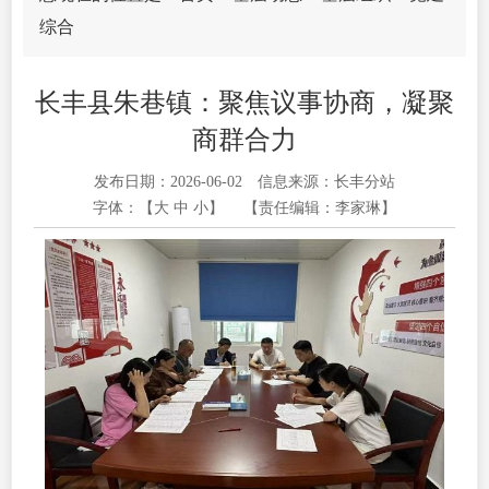
综合
长丰县朱巷镇：聚焦议事协商，凝聚
商群合力
发布日期：2026-06-02
信息来源：长丰分站
字体：【
大
中
小
】
【责任编辑：李家琳】