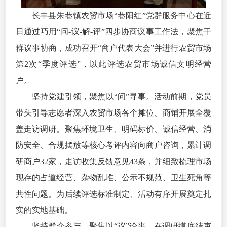
长丰县朱巷镇农贸市场“巷阳红”党群服务中心在近
日通过巧用“问-议-解-评”四步协商议事工作法，聚焦干
群议事协商，成功召开“商户代表大会”并进行农贸市场
第2次“季度评选”，以此评选农贸市场诚信文明经营
户。
坚持党建引领，聚焦以“问”寻事。活动前期，党员
带头引导志愿者深入农贸市场各个摊位、商铺开展全覆
盖走访调研。聚焦环境卫生、明码标价、诚信经营、消
防安全、合规摆放等核心考评内容向商户咨询，累计调
研商户32家，走访收集反馈意见43条，并细致梳理市场
现存的占道经营、杂物乱堆、公示不规范、卫生死角等
共性问题。为后续评选标准制定、活动有序开展奠定扎
实的实地基础。
坚持群众参与，聚焦以“议”论事。在调研摸底结束