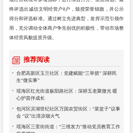
终评选出诚信文明经营户8户，颁授荣誉锦旗，并公示
得分和评选标准。通过树立先进典型，发挥示范引领作
用，充分调动全体商户争先创优的积极性，带动市场整
体经营风貌提质升级。
推荐阅读
合肥高新区玉兰社区：党建赋能“三举措” 深耕民
生“微实事”
瑶海区红光街道枞阳路社区：深耕五老聚微光 暖
心护苗伴成长
包河区滨湖世纪社区万国农贸街区：“菜篮子”议事
会 “议”出清凉烟火气
瑶海区三里街街道：“三维发力”推动党员教育工作