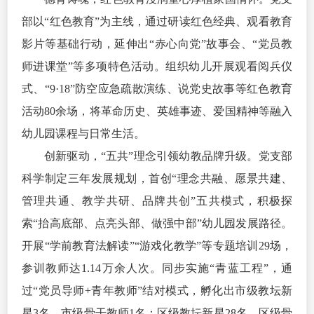
部以“红色教育”为主线，通过研读红色经典、观看教育
影片等基础行动，延伸出“赤心向党”故事会、“党员教
师进课堂”等多项特色活动。组织幼儿开展观看阅兵仪
式、“9·18”防空应急疏散演练、说党史故事等红色教育
活动80余场，将革命历史、英雄事迹、爱国精神等融入
幼儿园课程与日常生活。
创新驱动，“五共”理念引领幼教品牌升级。党支部
科学制定三年发展规划，首创“理念共融、愿景共建、
管理共通、教学共研、品牌共创”五共模式，积极探
索“抬高底部、点亮头部、做强中部”幼儿园发展路径。
开展“学前教育法解读”“游戏化教学”等专题培训29场，
参训教师达1.14万余人次。同步实施“青蓝工程”，通
过“党员导师+青年教师”结对模式，孵化出市级教坛新
星3名、市级骨干教师1名；区级教坛新星28名，区级骨