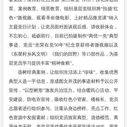
育、案例教育、情景教育。组织基层党组织将“拍摄‘红
色+’微视频、观看革命微电影、上好精品微党课”纳入
主题党日计划，让党员面对面谈观后感、讲收获体会，
不忘初心、砥砺前行。目前已拍摄制作“两优一先”典型
事迹、党员“光荣在党50年”
纪念
章获得者微视频以及
《东瞿村乡风文明》《我们的田野》等15部作品，为基
层党员学习提供丰富“精神食粮”。
选树经典案例，让组织生活添上“珍味”。收集优秀
典型人选一手信息，形成图文并茂的事迹材料予以公开
宣传，“以型树形”激发共治活力。结合暖民心活动、平
安建设、防电诈宣传，吸收红色小管家、楼栋长、党员
志愿者进行组织参与。注重从身边榜样、亮点工作、红
色资源中发掘素材；组织党员致富典型、道德模范、离
退休老干部、老党员等优秀代表开展宣讲达48次，用真