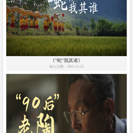
《"蛇"我其谁》
加入日期：
2025-12-25