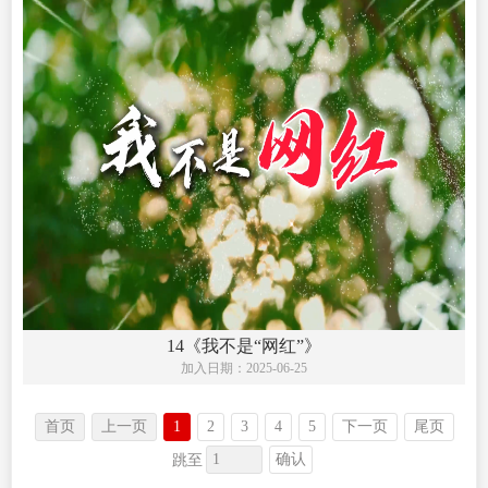
14《我不是“网红”》
加入日期：
2025-06-25
首页
上一页
1
2
3
4
5
下一页
尾页
确认
跳至