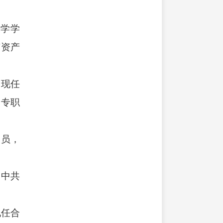
大学学
有资产
，现任
会专职
党员，
，中共
现任合