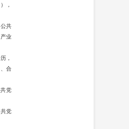
兼），
，公共
代产业
学历，
）、合
中共党
中共党