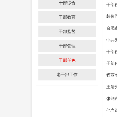
干部综合
干部
韩俊
干部教育
合肥
干部监督
中共
干部管理
干部
干部任免
干部
老干部工作
程丽
王清
张韵
他当