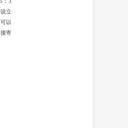
5：3
侧设立
，可以
直接寄