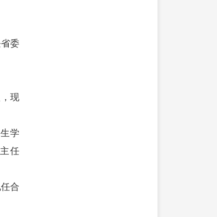
任省委
员，现
究生学
主任
现任合