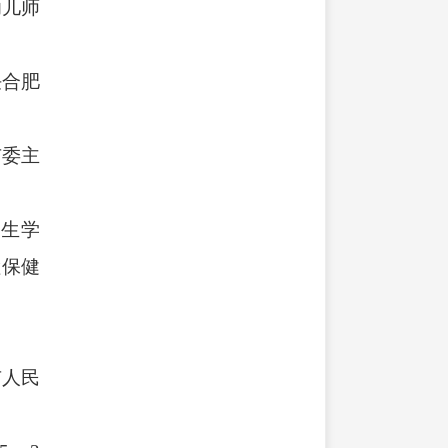
幼儿师
任合肥
市委主
究生学
检保健
市人民