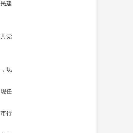
任民建
中共党
进，现
，现任
肥市行