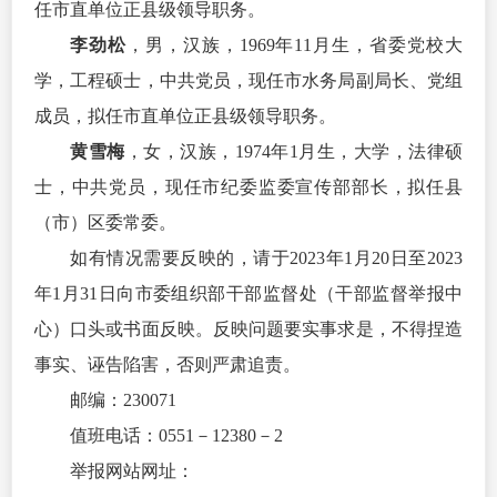
任市直单位正县级领导职务。
李劲松
，男，汉族，1969年11月生，省委党校大
学，工程硕士，中
共党员
，现任市水务局副局长、党组
成员，拟任市直单位正县级领导职务。
黄雪梅
，女，汉族，1974年1月生，大学，法律硕
士，中
共党员
，现任市纪委监委宣传部部长，拟任县
（市）区委常委。
如有情况需要反映的，请于2023年1月20日至2023
年1月31日向市委组织部干部监督处（干部监督举报中
心）口头或书面反映。反映问题要实事求是，不得捏
造
事
实、诬告陷害，否则严肃追责。
邮编：230071
值班电话：0551－12380－2
举报网站网址：