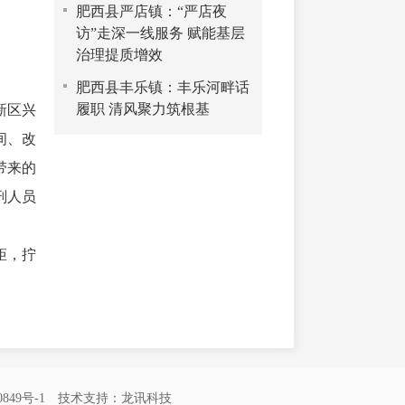
肥西县严店镇：“严店夜
访”走深一线服务 赋能基层
治理提质增效
肥西县丰乐镇：丰乐河畔话
履职 清风聚力筑根基
新区兴
间、改
带来的
刑人员
矩，拧
849号-1
技术支持：
龙讯科技