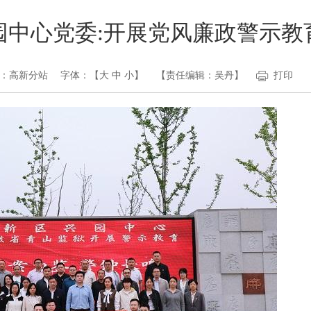
园中心党委:开展党风廉政警示教
：高新分站
字体：【
大
中
小
】
【责任编辑：吴丹】
打印