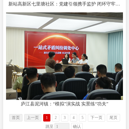
新站高新区七里塘社区：党建引领携手监护 闭环守牢安全底线
庐江县泥河镇：“模拟”演实战 实景练“功夫”
首页
上一页
1
2
3
4
5
下一页
尾页
确认
跳至