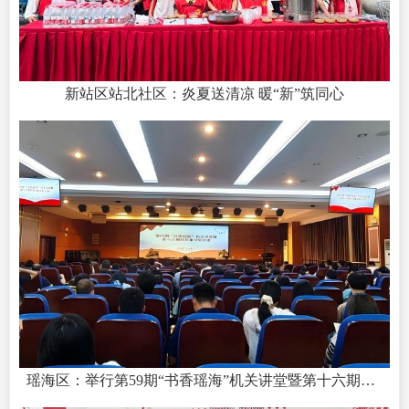
新站区站北社区：炎夏送清凉 暖“新”筑同心
瑶海区：举行第59期“书香瑶海”机关讲堂暨第十六期党员集中轮训班