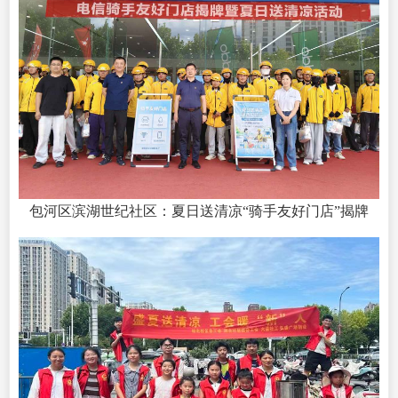
包河区滨湖世纪社区：夏日送清凉“骑手友好门店”揭牌