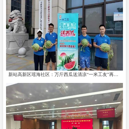
新站高新区瑶海社区：万斤西瓜送清凉“一米工友”再行动