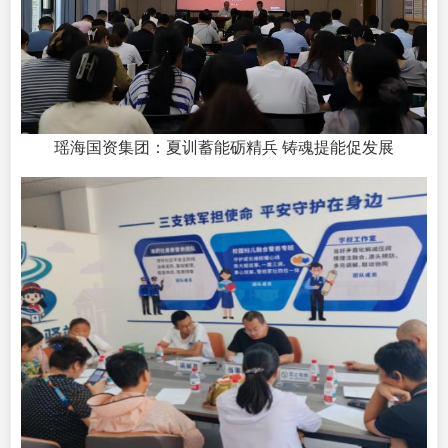
瑶海国资集团：夏训蓄能砺精兵 铸魂提能促发展