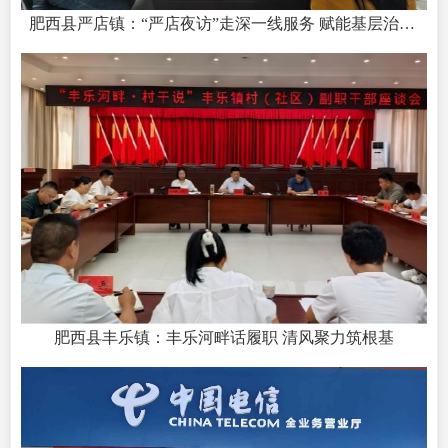
肥西县严店镇：“严店夜访”走深一线服务 赋能基层治理提质增效
肥西县丰乐镇：丰乐河畔话履职 清风聚力筑根基