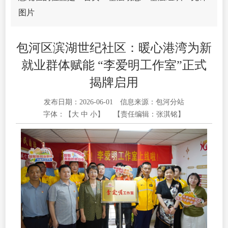
图片
包河区滨湖世纪社区：暖心港湾为新
就业群体赋能 “李爱明工作室”正式
揭牌启用
发布日期：2026-06-01
信息来源：包河分站
字体：【
大
中
小
】
【责任编辑：张淇铭】