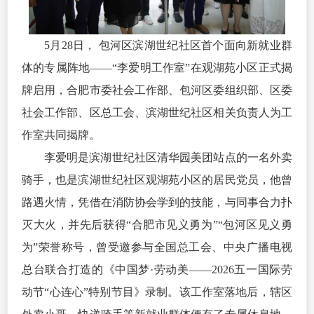
5月28日， 包河区滨湖世纪社区首个面向新就业群
体的专属阵地——“李爱明工作室”在观湖苑小区正式揭
牌启用，合肥市委社会工作部、包河区委组织部、区委
社会工作部、区总工会、滨湖世纪社区相关负责人为工
作室共同揭牌。
李爱明是
滨湖世纪社区
清华园美团站点的一名外卖
骑手，也是滨湖世纪社区观湖苑小区的居民党员，他曾
路遇火情，凭借在消防协会学到的技能，与同事合力扑
灭大火
，并
先后获得“合肥市见义勇为”“包河区见义勇
为”荣誉称号，曾受邀参与全国总工会、中央广播电视
总台联合打造的《中国梦·劳动美——2026五一国际劳
动节“心连心”特别节目》录制。该工作室落地后，辖区