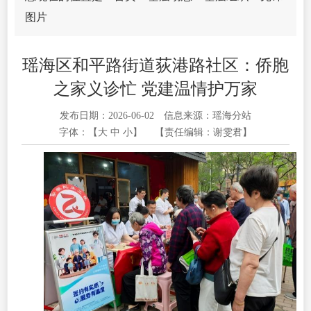
图片
瑶海区和平路街道荻港路社区：侨胞
之家义诊忙 党建温情护万家
发布日期：2026-06-02
信息来源：瑶海分站
字体：【
大
中
小
】
【责任编辑：谢雯君】