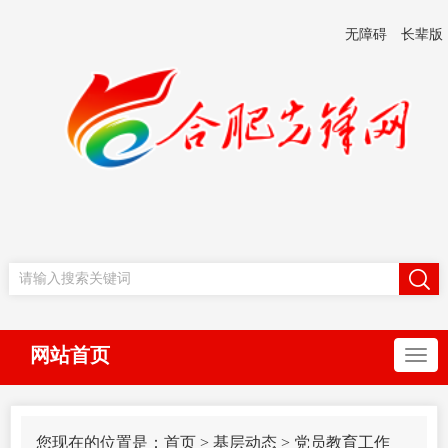
无障碍
长辈版
网站首页
您现在的位置是：
首页
>
基层动态
>
党员教育工作