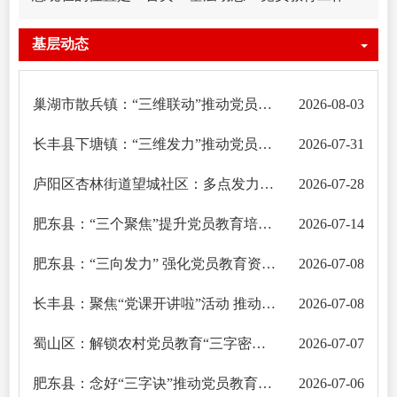
基层动态
巢湖市散兵镇：“三维联动”推动党员教育培训提质增效
2026-08-03
长丰县下塘镇：“三维发力”推动党员教育走深走实
2026-07-31
庐阳区杏林街道望城社区：多点发力 推动党员远程教育工作走深走实
2026-07-28
肥东县：“三个聚焦”提升党员教育培训质效
2026-07-14
肥东县：“三向发力” 强化党员教育资源建设
2026-07-08
长丰县：聚焦“党课开讲啦”活动 推动党员教育走“新”更走心
2026-07-08
蜀山区：解锁农村党员教育“三字密码” 建强乡村振兴“桥头堡”
2026-07-07
肥东县：念好“三字诀”推动党员教育电视片制作出新出彩
2026-07-06